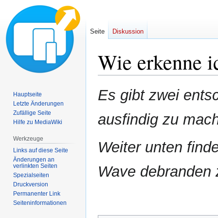
Seite
Diskussion
Wie erkenne i
Zur
Zur
Es gibt zwei ents
Hauptseite
Navigation
Suche
Letzte Änderungen
springen
springen
Zufällige Seite
ausfindig zu mac
Hilfe zu MediaWiki
Werkzeuge
Weiter unten find
Links auf diese Seite
Änderungen an
verlinkten Seiten
Wave debranden 
Spezialseiten
Druckversion
Permanenter Link
Seiten­informationen