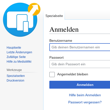
Spezialseite
Anmelden
Zur
Zur
Benutzername
Navigation
Suche
Hauptseite
springen
springen
Letzte Änderungen
Zufällige Seite
Passwort
Hilfe zu MediaWiki
Werkzeuge
Angemeldet bleiben
Spezialseiten
Druckversion
Anmelden
Hilfe beim Anmelden
Passwort vergessen?