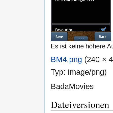
Es ist keine höhere A
BM4.png
‎
(240 × 
Typ:
image/png
)
BadaMovies
Dateiversionen