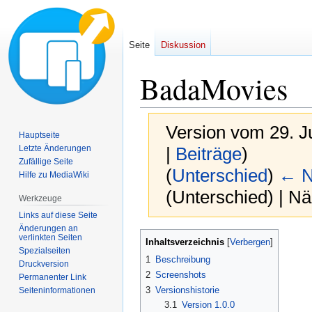
Seite
Diskussion
BadaMovies
Version vom 29. J
Hauptseite
Letzte Änderungen
|
Beiträge
)
Zufällige Seite
(
Unterschied
)
← N
Hilfe zu MediaWiki
(Unterschied) | N
Werkzeuge
Links auf diese Seite
Änderungen an
Zur
Zur
verlinkten Seiten
Inhaltsverzeichnis
Spezialseiten
Navigation
Suche
1
Beschreibung
Druckversion
springen
springen
2
Screenshots
Permanenter Link
3
Versionshistorie
Seiten­informationen
3.1
Version 1.0.0