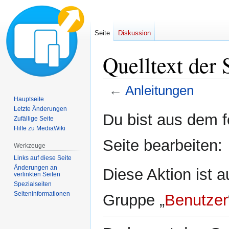
Seite
Diskussion
Quelltext der 
←
Anleitungen
Hauptseite
Letzte Änderungen
Zur
Zur
Du bist aus dem f
Zufällige Seite
Navigation
Suche
Hilfe zu MediaWiki
springen
springen
Seite bearbeiten:
Werkzeuge
Links auf diese Seite
Änderungen an
Diese Aktion ist a
verlinkten Seiten
Spezialseiten
Seiten­informationen
Gruppe „
Benutzer